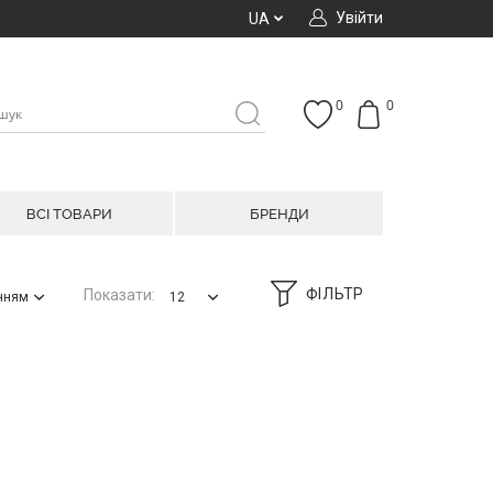
Увійти
UA
0
0
ВСІ ТОВАРИ
БРЕНДИ
ФІЛЬТР
Показати:
анням
12