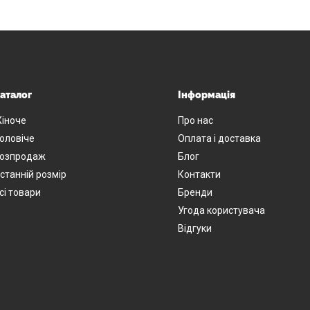
аталог
Інформація
іноче
Про нас
оловіче
Оплата і доставка
озпродаж
Блог
станній розмір
Контакти
сі товари
Бренди
Угода користувача
Відгуки