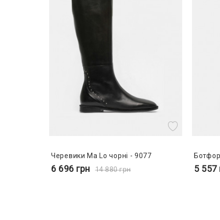
Черевики Ma Lo чорні - 9077
Ботфор
6 696
грн
5 557
14 880
грн