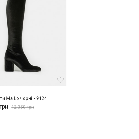
ти Ma Lo чорні - 9124
грн
12 350
грн