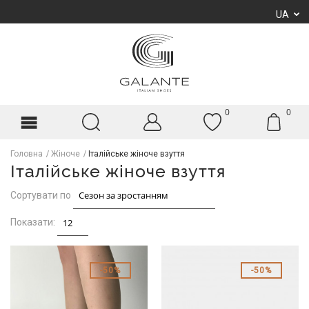
UA
0
0
Головна
Жіноче
Італійське жіноче взуття
Італійське жіноче взуття
Сортувати по
Показати:
50%
50%