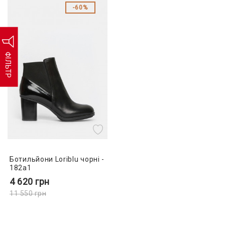
60%
ФІЛЬТР
Ботильйони Loriblu чорні -
182a1
4 620
грн
11 550
грн