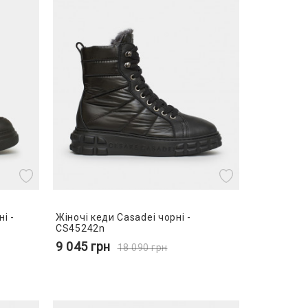
і -
Жіночі кеди Casadei чорні -
CS45242n
9 045
грн
18 090
грн