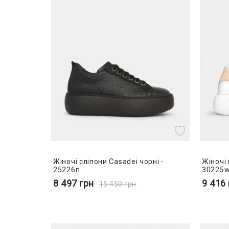
Жіночі сліпони Casadei чорні -
Жіночі 
25226n
30225
8 497
грн
9 416
15 450
грн