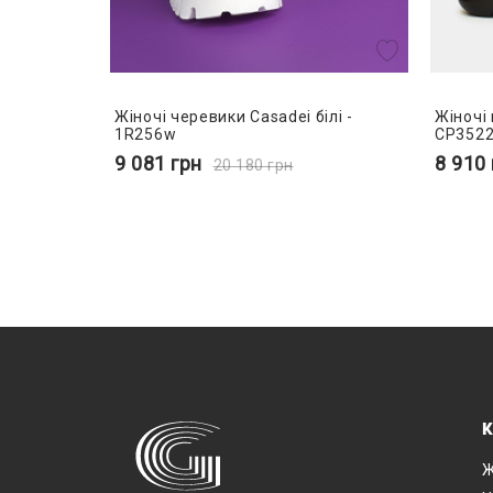
Жіночі черевики Casadei білі -
Жіночі 
1R256w
CP352
9 081
грн
8 910
20 180
грн
К
Ж