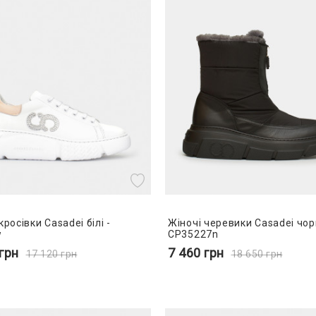
кросівки Casadei білі -
Жіночі черевики Casadei чорн
w
CP35227n
грн
7 460
грн
17 120
грн
18 650
грн