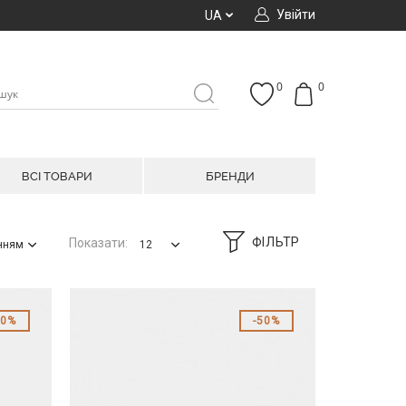
Увійти
UA
0
0
ВСІ ТОВАРИ
БРЕНДИ
ФІЛЬТР
Показати:
анням
12
60%
50%