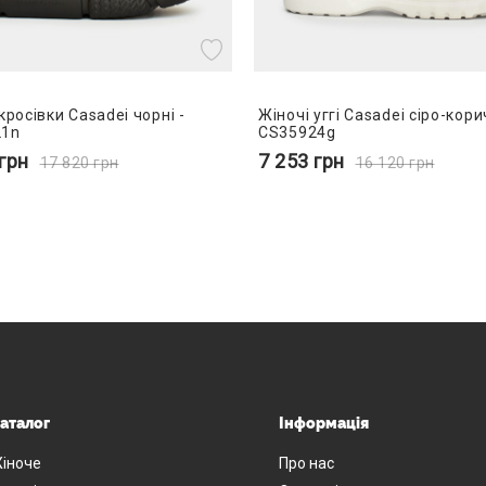
кросівки Casadei чорні -
Жіночі уггі Casadei сіро-кори
21n
CS35924g
грн
7 253
грн
17 820
грн
16 120
грн
аталог
Інформація
іноче
Про нас