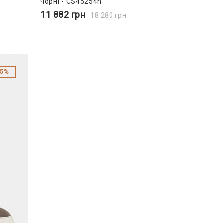
чорні - CS45254n
11 882
грн
18 280
грн
55%