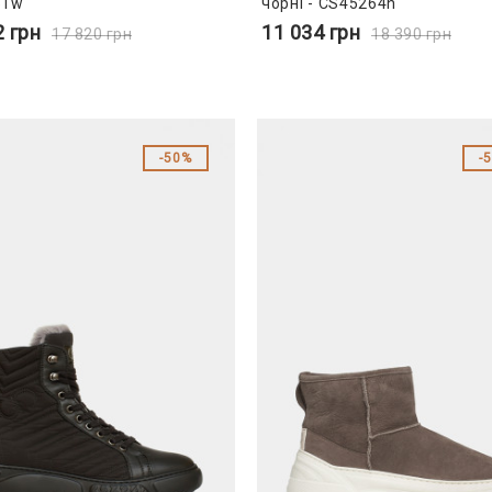
51w
чорні - CS45264n
2
грн
11 034
грн
17 820
грн
18 390
грн
50%