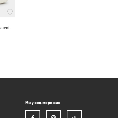
чневі -
Ми у соц.мережах