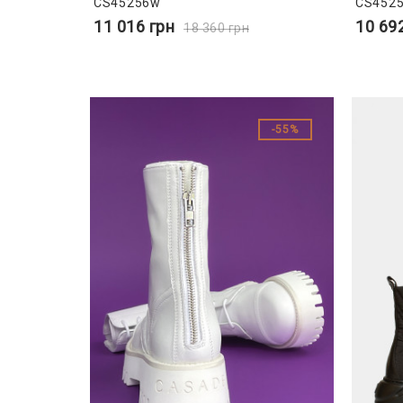
CS45256w
CS452
11 016
грн
10 69
18 360
грн
55%