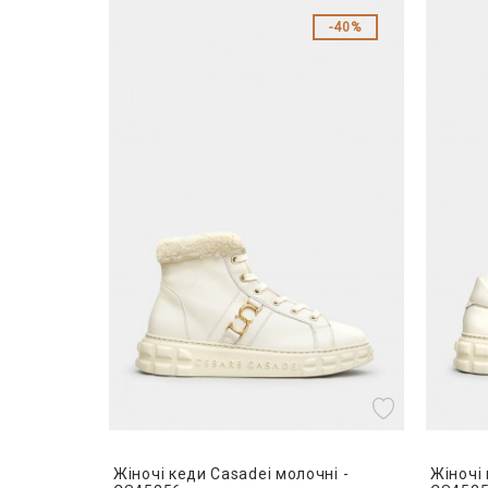
40%
Жіночі кеди Casadei молочні -
Жіночі 