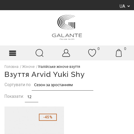
UA
0
0
Головна
Жіноче
Італійське жіноче взуття
Взуття Arvid Yuki Shy
Сортувати по
Показати:
45%