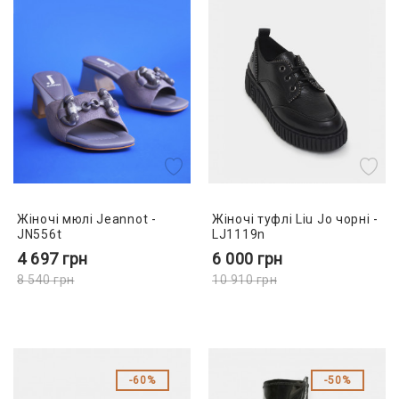
Жіночі мюлі Jeannot -
Жіночі туфлі Liu Jo чорні -
JN556t
LJ1119n
4 697
грн
6 000
грн
8 540
грн
10 910
грн
60%
50%