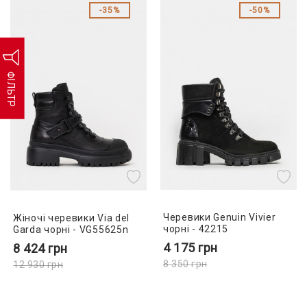
35%
50%
ФІЛЬТР
Черевики Genuin Vivier
Жіночі черевики Via del
чорні - 42215
Garda чорні - VG55625n
4 175
грн
8 424
грн
8 350
грн
12 930
грн