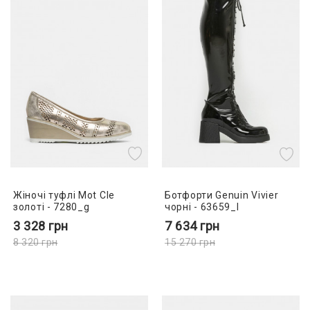
Жіночі туфлі Mot Cle
Ботфорти Genuin Vivier
золоті - 7280_g
чорні - 63659_l
3 328
грн
7 634
грн
8 320
грн
15 270
грн