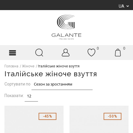
UA
0
0
Головна
Жіноче
Італійське жіноче взуття
Італійське жіноче взуття
Сортувати по
Показати:
45%
50%