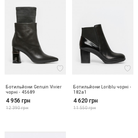
Ботильйони Genuin Vivier
Ботильйони Loriblu чорні -
чорні - 45689
182a1
4 956
грн
4 620
грн
12 390
грн
11 550
грн