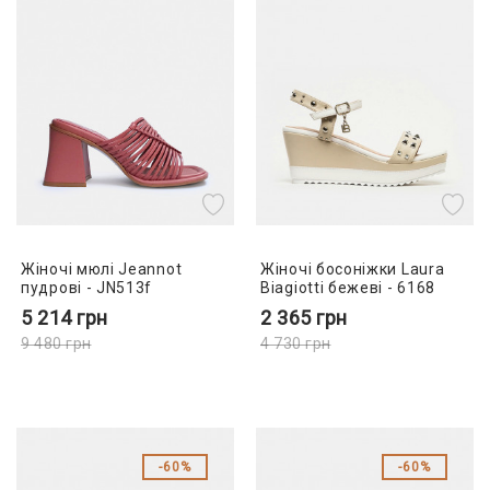
Жіночі мюлі Jeannot
Жіночі босоніжки Laura
пудрові - JN513f
Biagiotti бежеві - 6168
5 214
грн
2 365
грн
9 480
грн
4 730
грн
60%
60%