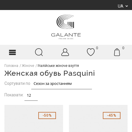
UA
0
0
Головна
Жіноче
Італійське жіноче взуття
Женская обувь Pasquini
Сортувати по
Показати:
50%
45%