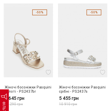
50%
50%
Жіночі босоніжки Pasquini
Жіночі босоніжки Pasquini
золоті - PS2437br
срібні - PS2437s
5 645
грн
5 455
грн
ФІЛЬТР
11 290
грн
10 910
грн