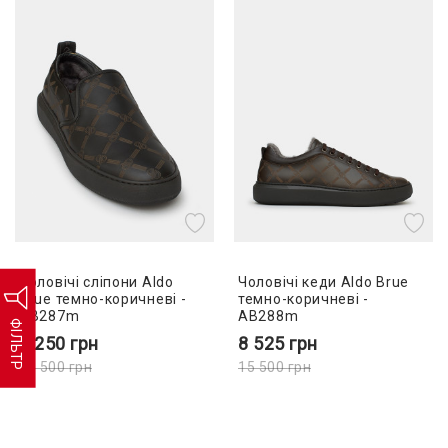
Чоловічі сліпони Aldo
Чоловічі кеди Aldo Brue
Brue темно-коричневі -
темно-коричневі -
AB287m
AB288m
ФІЛЬТР
7 250
грн
8 525
грн
14 500
грн
15 500
грн