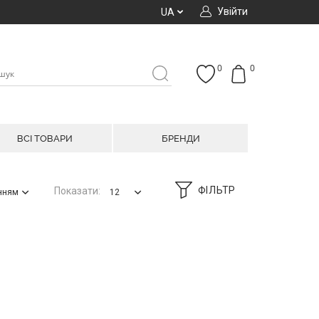
Увійти
UA
0
0
ВСІ ТОВАРИ
БРЕНДИ
ФІЛЬТР
Показати:
анням
12