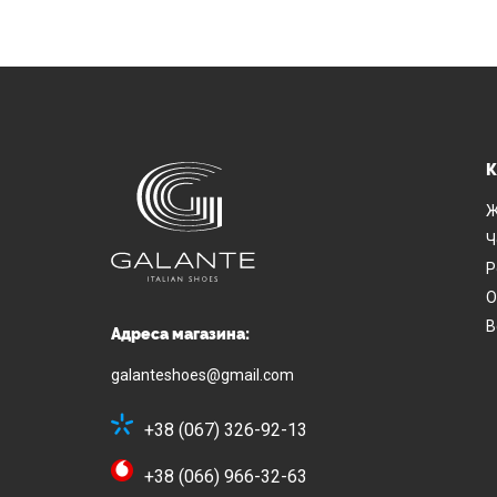
К
Ж
Ч
Р
О
В
Адреса магазина:
galanteshoes@gmail.com
+38 (067) 326-92-13
+38 (066) 966-32-63