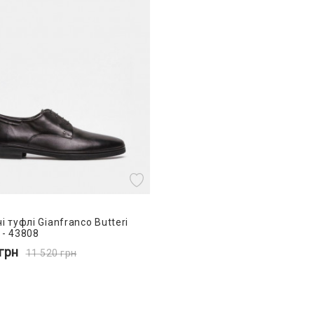
і туфлі Gianfranco Butteri
 - 43808
грн
11 520
грн