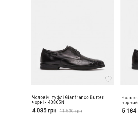
Чоловічі туфлі Gianfranco Butteri
Чоловіч
чорні - 43805N
чорний
4 035
грн
5 184
11 530
грн