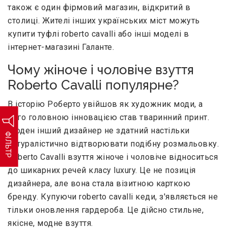
також є один фірмовий магазин, відкритий в
столиці. Жителі інших українських міст можуть
купити туфлі roberto cavalli або інші моделі в
інтернет-магазині Галанте.
Чому жіноче і чоловіче взуття
Roberto Cavalli популярне?
В історію Роберто увійшов як художник моди, а
його головною інновацією став тваринний принт.
Жоден інший дизайнер не здатний настільки
ФІЛЬТР
натуралістично відтворювати подібну розмальовку.
Roberto Cavalli взуття жіноче і чоловіче відноситься
до шикарних речей класу luxury. Це не позиція
дизайнера, але вона стала візитною карткою
бренду. Купуючи roberto cavalli кеди, з'являється не
тільки оновлення гардероба. Це дійсно стильне,
якісне, модне взуття.