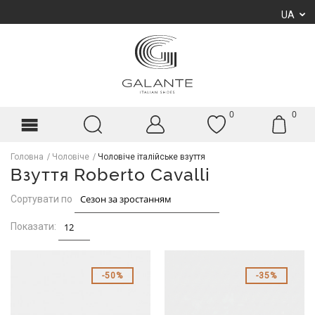
UA
0
0
Головна
Чоловіче
Чоловіче італійське взуття
Взуття Roberto Cavalli
Сортувати по
Показати:
50%
35%