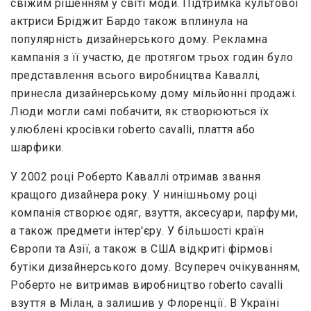
свіжим рішенням у світі моди. Підтримка культової
актриси Бріджит Бардо також вплинула на
популярність дизайнерського дому. Рекламна
кампанія з її участю, де протягом трьох годин було
представлення всього виробництва Каваллі,
принесла дизайнерському дому мільйонні продажі.
Люди могли самі побачити, як створюються їх
улюблені кросівки roberto cavalli, плаття або
шарфики.
У 2002 році Роберто Каваллі отримав звання
кращого дизайнера року. У нинішньому році
компанія створює одяг, взуття, аксесуари, парфуми,
а також предмети інтер'єру. У більшості країн
Європи та Азії, а також в США відкриті фірмові
бутіки дизайнерського дому. Всупереч очікуванням,
Роберто не витримав виробництво roberto cavalli
взуття в Мілан, а залишив у Флоренції. В Україні