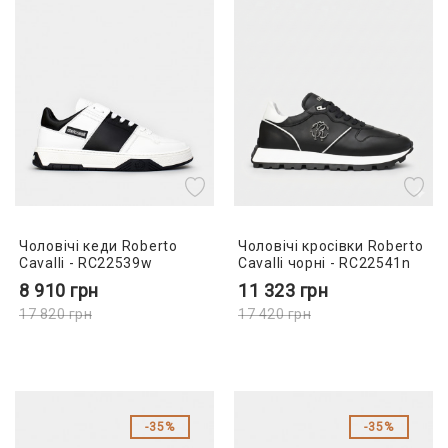
Чоловічі кеди Roberto
Чоловічі кросівки Roberto
Cavalli - RC22539w
Cavalli чорні - RC22541n
8 910
грн
11 323
грн
17 820
грн
17 420
грн
35%
35%