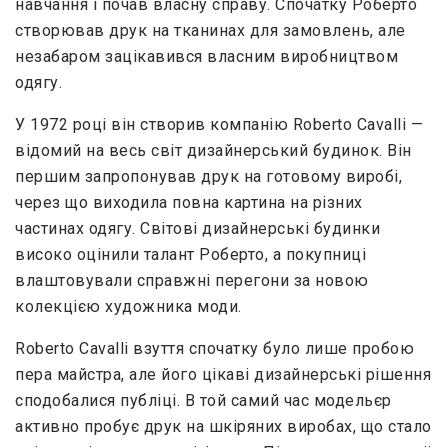
навчання і почав власну справу. Спочатку Роберто
створював друк на тканинах для замовлень, але
незабаром зацікавився власним виробництвом
одягу.
У 1972 році він створив компанію Roberto Cavalli —
відомий на весь світ дизайнерський будинок. Він
першим запропонував друк на готовому виробі,
через що виходила повна картина на різних
частинах одягу. Світові дизайнерські будинки
високо оцінили талант Роберто, а покупниці
влаштовували справжні перегони за новою
колекцією художника моди.
Roberto Cavalli взуття спочатку було лише пробою
пера майстра, але його цікаві дизайнерські рішення
сподобалися публіці. В той самий час модельєр
активно пробує друк на шкіряних виробах, що стало