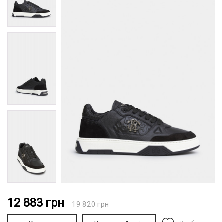
12 883
грн
19 820
грн