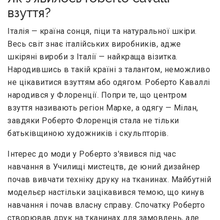
взуття?
Італія — країна сонця, піци та натуральної шкіри.
Весь світ знає італійських виробників, адже
шкіряні вироби з Італії — найкраща візитка.
Народившись в такій країні з талантом, неможливо
не цікавитися взуттям або одягом. Роберто Каваллі
народився у Флоренції. Попри те, що центром
взуття називають регіон Марке, а одягу — Мілан,
завдяки Роберто Флоренція стала не тільки
батьківщиною художників і скульпторів.
Інтерес до моди у Роберто з'явився під час
навчання в Училищі мистецтв, де юний дизайнер
почав вивчати техніку друку на тканинах. Майбутній
модельєр настільки зацікавився темою, що кинув
навчання і почав власну справу. Спочатку Роберто
створював друк на тканинах для замовлень, але