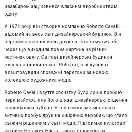
незабаром зацікавився власним виробництвом
одягу.
У 1972 році він створив компанію Roberto Cavalli —
відомий на весь світ дизайнерський будинок. Він
першим запропонував друк на готовому виробі,
через що виходила повна картина на різних
частинах одягу. Світові дизайнерські будинки
високо оцінили талант Роберто, а покупниці
влаштовували справжні перегони за новою
колекцією художника моди.
Roberto Cavalli взуття спочатку було лише пробою
пера майстра, але його цікаві дизайнерські рішення
сподобалися публіці. В той самий час модельєр
активно пробує друк на шкіряних виробах, що стало
свіжим рішенням у світі моди. Підтримка культової
актриси Бріджит Бардо також вплинула на