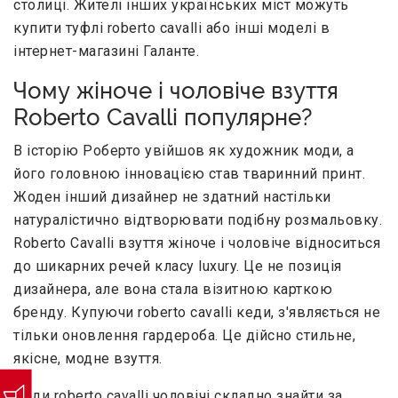
столиці. Жителі інших українських міст можуть
купити туфлі roberto cavalli або інші моделі в
інтернет-магазині Галанте.
Чому жіноче і чоловіче взуття
Roberto Cavalli популярне?
В історію Роберто увійшов як художник моди, а
його головною інновацією став тваринний принт.
Жоден інший дизайнер не здатний настільки
натуралістично відтворювати подібну розмальовку.
Roberto Cavalli взуття жіноче і чоловіче відноситься
до шикарних речей класу luxury. Це не позиція
дизайнера, але вона стала візитною карткою
бренду. Купуючи roberto cavalli кеди, з'являється не
тільки оновлення гардероба. Це дійсно стильне,
якісне, модне взуття.
Кеди roberto cavalli чоловічі складно знайти за