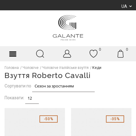
UA
0
0
Головна
Чоловіче
Чоловіче італійське взуття
Кеди
Взуття Roberto Cavalli
Сортувати по
Показати:
50%
35%