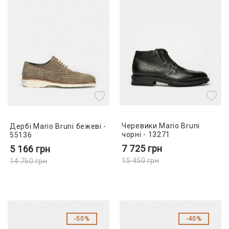
Черевики Mario Bruni
Дербі Mario Bruni бежеві -
чорні - 13271
55136
7 725
грн
5 166
грн
15 450
грн
14 760
грн
50%
40%