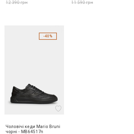
12 390
грн
11 590
грн
40%
Чоловічі кеди Mario Bruni
чорні - MB64517n