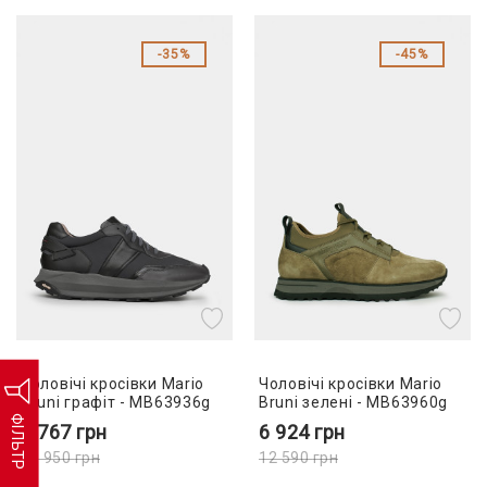
35%
45%
Чоловічі кросівки Mario
Чоловічі кросівки Mario
Bruni графіт - MB63936g
Bruni зелені - MB63960g
ФІЛЬТР
7 767
грн
6 924
грн
11 950
грн
12 590
грн