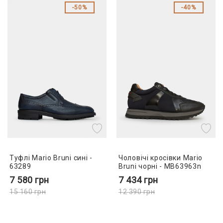
50%
40%
Туфлі Mario Bruni сині -
Чоловічі кросівки Mario
63289
Bruni чорні - MB63963n
7 580
грн
7 434
грн
15 160
грн
12 390
грн