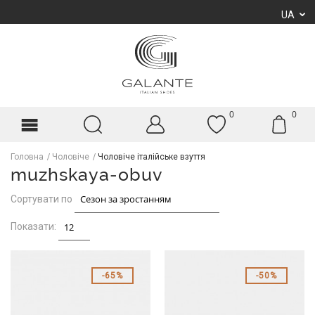
UA
0
0
Головна
Чоловіче
Чоловіче італійське взуття
muzhskaya-obuv
Сортувати по
Показати:
65%
50%