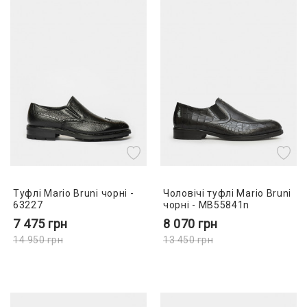
Туфлі Mario Bruni чорні -
Чоловічі туфлі Mario Bruni
63227
чорні - MB55841n
7 475
грн
8 070
грн
14 950
грн
13 450
грн