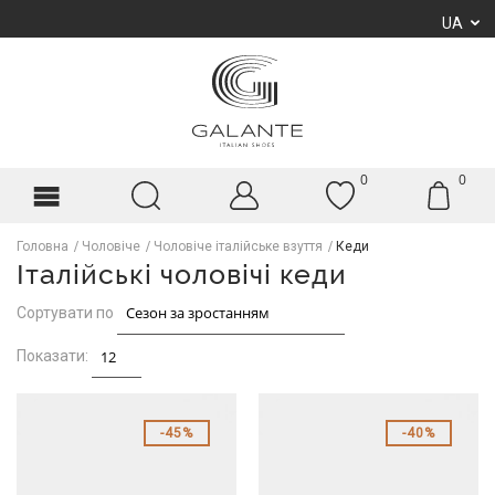
UA
0
0
Головна
Чоловіче
Чоловіче італійське взуття
Кеди
Італійські чоловічі кеди
Сортувати по
Показати:
45%
40%