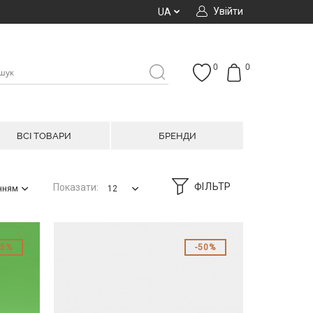
Увійти
UA
0
0
ВСІ ТОВАРИ
БРЕНДИ
ФІЛЬТР
Показати:
анням
12
45%
50%