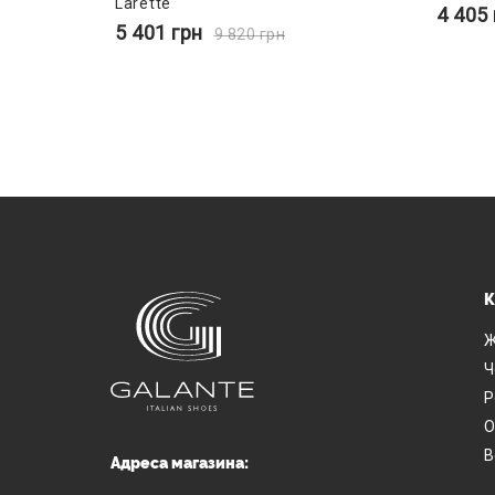
Larette
4 405
5 401
грн
9 820
грн
К
Ж
Ч
Р
О
В
Адреса магазина: