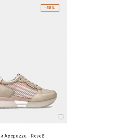
55%
ки Apepazza - RoseB