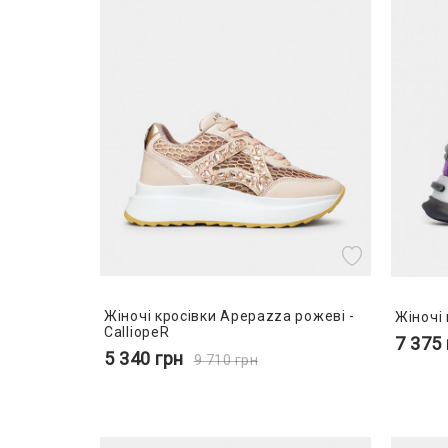
Жіночі кросівки Apepazza рожеві -
Жіночі 
CalliopeR
7 375
5 340
грн
9 710
грн