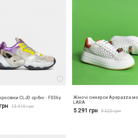
Жіночі снікерси Apepazza мо
кросівки CLJD срібні - F036y
LARA
грн
13 410
грн
5 291
грн
9 620
грн