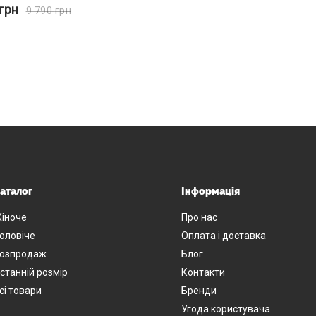
грн
9 790
грн
аталог
Інформація
іноче
Про нас
оловіче
Оплата і доставка
озпродаж
Блог
станній розмір
Контакти
сі товари
Бренди
Угода користувача