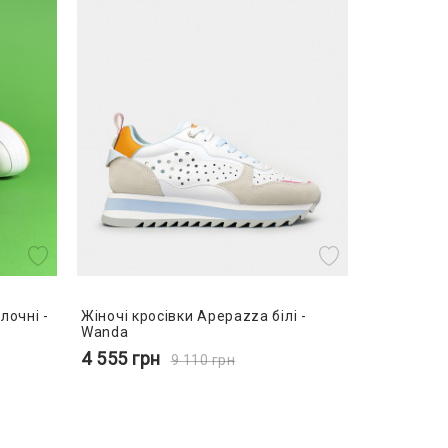
лочні -
Жіночі кросівки Apepazza білі -
Wanda
4 555
грн
9 110
грн