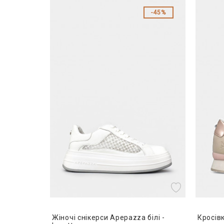
45%
Жіночі снікерси Apepazza білі -
Кросів