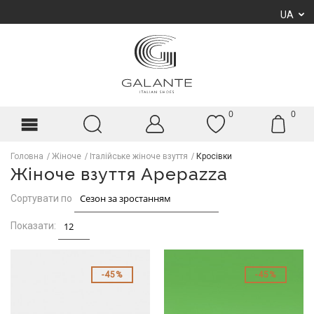
UA
0
0
Головна
Жіноче
Італійське жіноче взуття
Кросівки
Жіноче взуття Apepazza
Сортувати по
Показати:
45%
45%