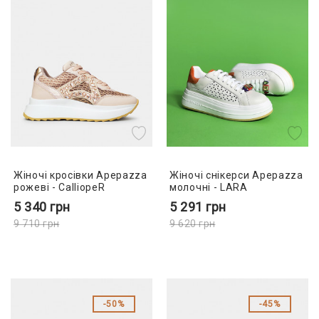
Жіночі кросівки Apepazza
Жіночі снікерси Apepazza
рожеві - CalliopeR
молочні - LARA
5 340
грн
5 291
грн
9 710
грн
9 620
грн
50%
45%