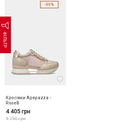
55%
ФІЛЬТР
Кросівки Apepazza -
RoseB
4 405
грн
9 790
грн