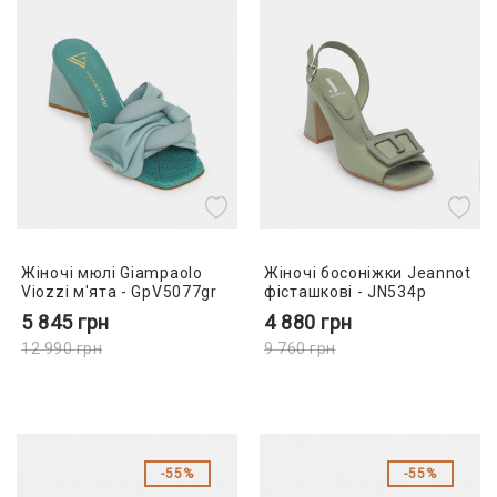
Жіночі мюлі Giampaolo
Жіночі босоніжки Jeannot
Viozzi м'ята - GpV5077gr
фісташкові - JN534p
5 845
грн
4 880
грн
12 990
грн
9 760
грн
55%
55%