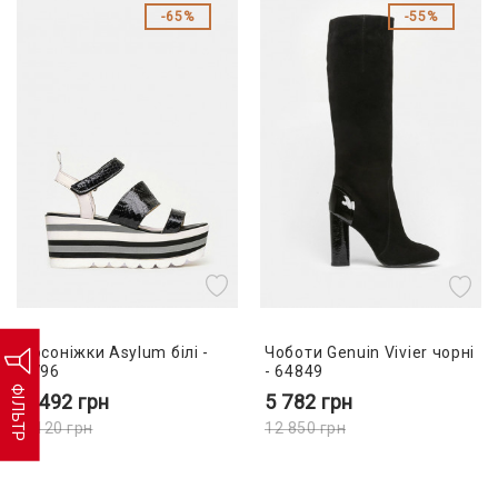
65%
55%
Босоніжки Asylum білі -
Чоботи Genuin Vivier чорні
9796
- 64849
ФІЛЬТР
2 492
грн
5 782
грн
7 120
грн
12 850
грн