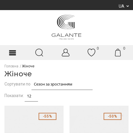
UA
0
0
Головна
Жіноче
Жіноче
Сортувати по
Показати:
55%
50%