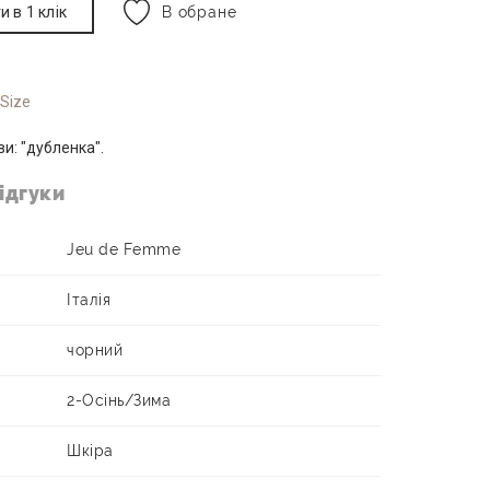
и в 1 клік
В обране
 Size
и: "дубленка".
ідгуки
Jeu de Femme
Італія
чорний
2-Осінь/Зима
Шкіра