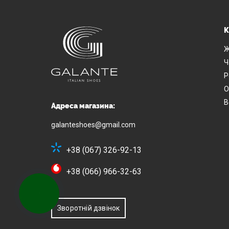
К
Ж
Ч
Р
О
В
Адреса магазина:
galanteshoes@gmail.com
+38 (067) 326-92-13
+38 (066) 966-32-63
КНОПКА
ЗВ'ЯЗКУ
Зворотній дзвінок