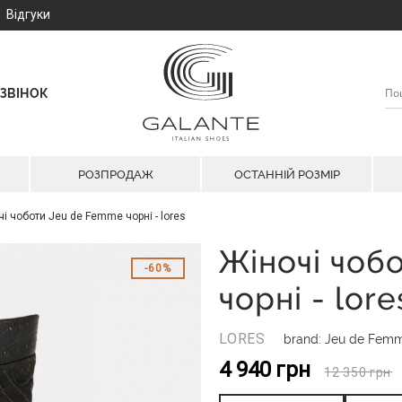
Відгуки
ЗВІНОК
РОЗПРОДАЖ
ОСТАННІЙ РОЗМІР
і чоботи Jeu de Femme чорні - lores
Жіночі чоб
60%
чорні - lore
LORES
brand: Jeu de Fem
4 940
грн
12 350
грн