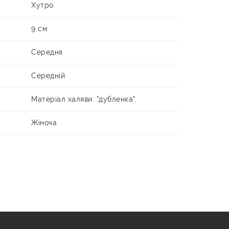
Хутро
9 см
Середня
Середній
Матеріал халяви: "дубленка".
Жіноча