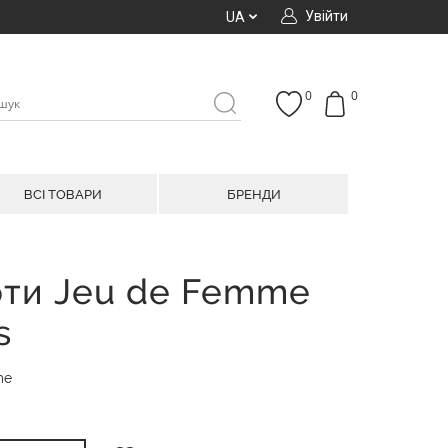
Увійти
UA
0
0
ВСІ ТОВАРИ
БРЕНДИ
оти Jeu de Femme
s
me