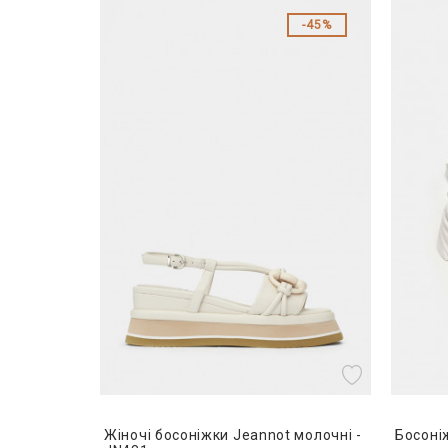
45%
Жіночі босоніжки Jeannot молочні -
Босоніж