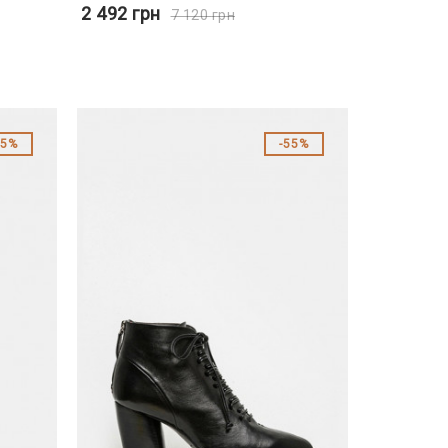
2 492
грн
7 120
грн
55%
55%