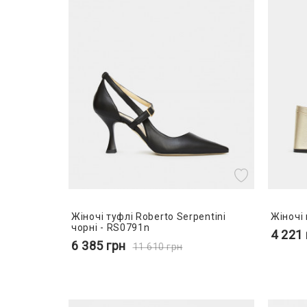
Жіночі туфлі Roberto Serpentini
Жіночі 
чорні - RS0791n
4 221
6 385
грн
11 610
грн