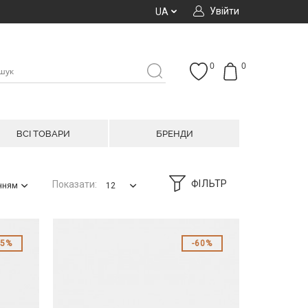
Увійти
UA
0
0
ВСІ ТОВАРИ
БРЕНДИ
ФІЛЬТР
Показати:
анням
12
55%
60%