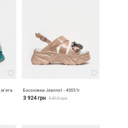
 м'ята
Босоніжки Jeannot - 40051r
3 924
грн
9 810
грн