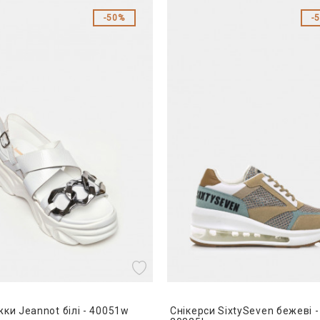
50%
ки Jeannot білі - 40051w
Снікерси SixtySeven бежеві -