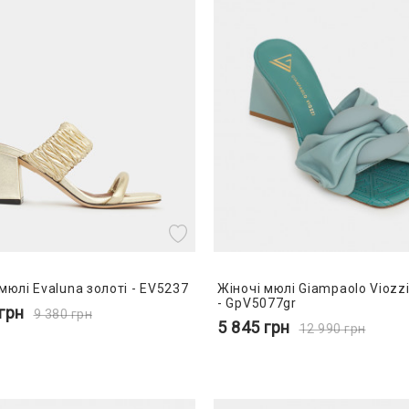
мюлі Evaluna золоті - EV5237
Жіночі мюлі Giampaolo Viozzi
- GpV5077gr
грн
9 380
грн
5 845
грн
12 990
грн