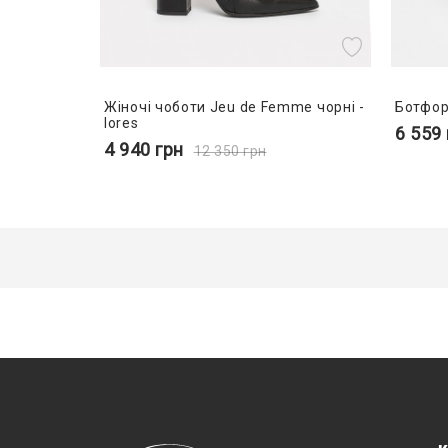
Жіночі чоботи Jeu de Femme чорні -
Ботфорт
lores
6 559
4 940
грн
12 350
грн