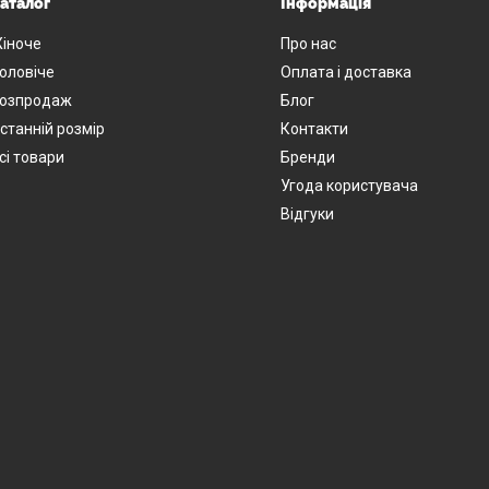
аталог
Інформація
іноче
Про нас
оловіче
Оплата і доставка
озпродаж
Блог
станній розмір
Контакти
сі товари
Бренди
Угода користувача
Відгуки