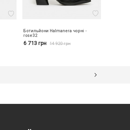
Ботильйони Halmanera чорні -
rose32
6 713
грн
14 920
грн