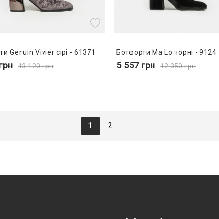
и Genuin Vivier сірі - 61371
Ботфорти Ma Lo чорні - 9124
грн
5 557
грн
13 120
грн
12 350
грн
1
2