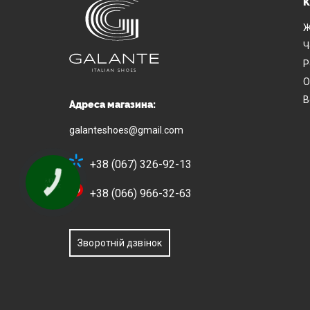
К
Ж
Ч
Р
О
В
Адреса магазина:
galanteshoes@gmail.com
+38 (067) 326-92-13
+38 (066) 966-32-63
Зворотній дзвінок