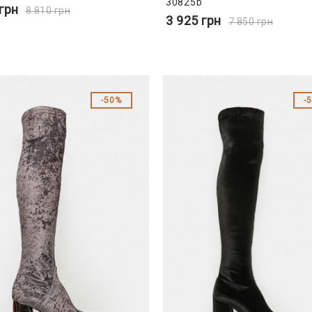
30825b
грн
8 810
грн
3 925
грн
7 850
грн
50%