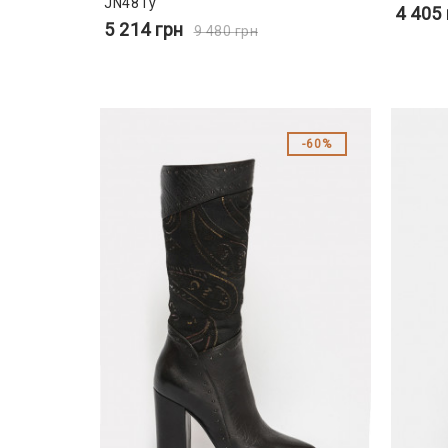
JN481y
4 405
5 214
грн
9 480
грн
60%