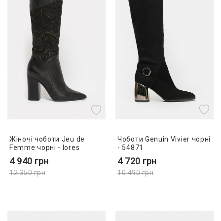
Чоботи Genuin Vivier чорні
Жіночі чоботи Jeu de
- 54871
Femme чорні - lores
4 720
грн
4 940
грн
10 490
грн
12 350
грн