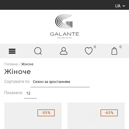
UA
0
0
Головна
Жіноче
Жіноче
Сортувати по
Показати:
55%
65%