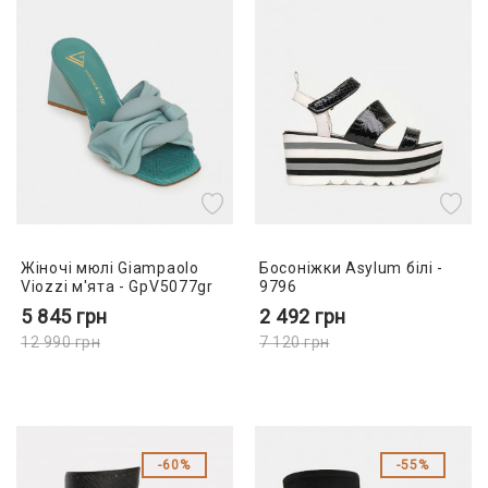
Жіночі мюлі Giampaolo
Босоніжки Asylum білі -
Viozzi м'ята - GpV5077gr
9796
5 845
грн
2 492
грн
12 990
грн
7 120
грн
60%
55%