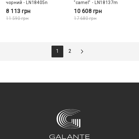
чорний - LN18405n
"camel" - LN18137m
8 113
грн
10 608
грн
11 590
грн
17 680
грн
1
2