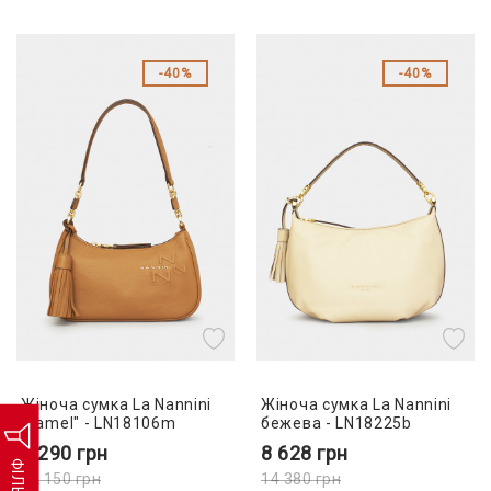
40%
40%
Жіноча сумка La Nannini
Жіноча сумка La Nannini
"camel" - LN18106m
бежева - LN18225b
7 290
грн
8 628
грн
ФІЛЬТР
12 150
грн
14 380
грн