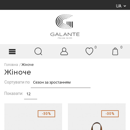
UA
0
0
Головна
Жіноче
Жіноче
Сортувати по
Показати:
30%
30%