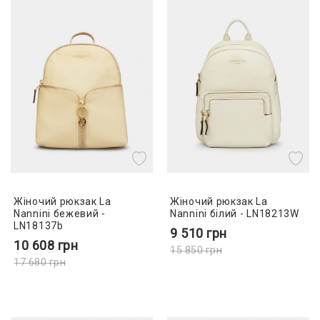
Жіночий рюкзак La
Жіночий рюкзак La
Nannini бежевий -
Nannini білий - LN18213W
LN18137b
9 510
грн
10 608
грн
15 850
грн
17 680
грн