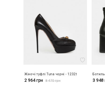
Жіночі туфлі Tuna чорні - 1232t
Ботиль
2 964
грн
3 948
8 470
грн