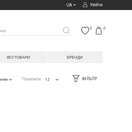
Увійти
UA
0
0
ВСІ ТОВАРИ
БРЕНДИ
ФІЛЬТР
Показати:
анням
12