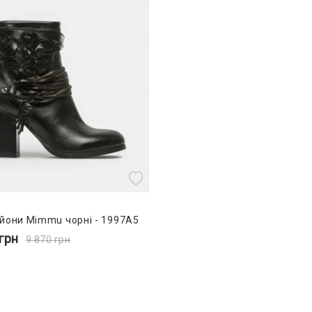
йони Mimmu чорні - 1997A5
грн
9 870
грн