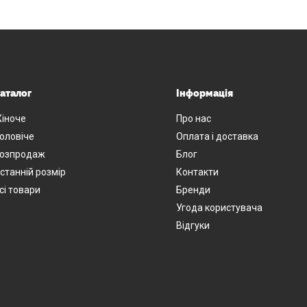
аталог
Інформація
іноче
Про нас
оловіче
Оплата і доставка
озпродаж
Блог
станній розмір
Контакти
сі товари
Бренди
Угода користувача
Відгуки