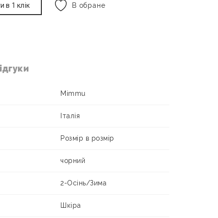
и в 1 клік
В обране
ідгуки
Mimmu
Італія
Розмір в розмір
чорний
2-Осінь/Зима
Шкіра