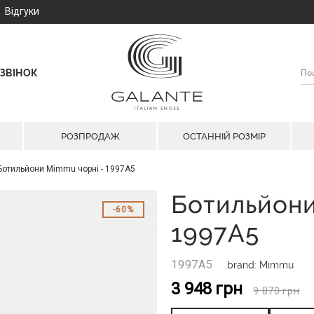
Відгуки
ЗВІНОК
РОЗПРОДАЖ
ОСТАННІЙ РОЗМІР
Ботильйони Mimmu чорні - 1997A5
Ботильйони
60%
1997A5
1997A5
brand: Mimmu
3 948
грн
9 870
грн