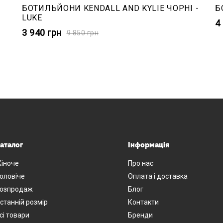
БОТИЛЬЙОНИ KENDALL AND KYLIE ЧОРНІ -
Б
LUKE
4
3 940
грн
9 850
грн
аталог
Інформація
іноче
Про нас
оловіче
Оплата і доставка
озпродаж
Блог
станній розмір
Контакти
сі товари
Бренди