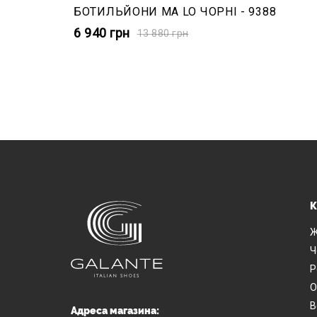
БОТИЛЬЙОНИ MA LO ЧОРНІ - 9388
6 940
грн
13 880
грн
К
Ж
Ч
Р
О
В
Адреса магазина: