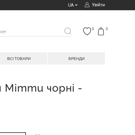
Увійти
UA
0
0
ВСІ ТОВАРИ
БРЕНДИ
 Mimmu чорні -