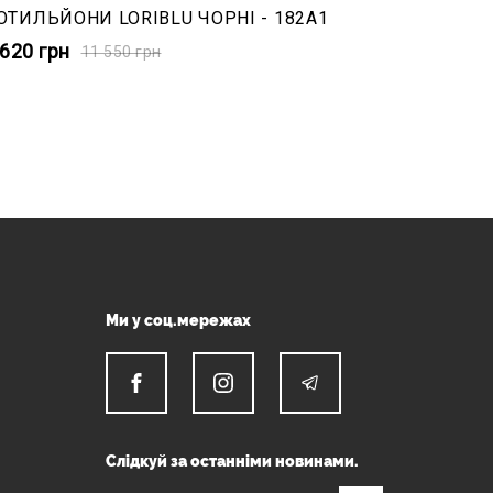
ОТИЛЬЙОНИ LORIBLU ЧОРНІ - 182A1
 620
грн
11 550
грн
Ми у соц.мережах
Слідкуй за останніми новинами.