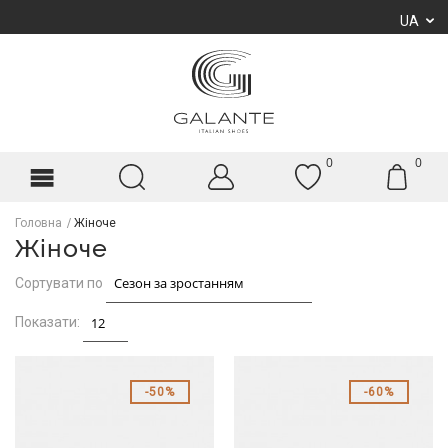
UA
0
0
Головна
Жіноче
Жіноче
Сортувати по
Показати:
50%
60%