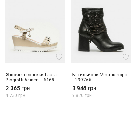
Жіночі босоніжки Laura
Ботильйони Mimmu чорні
Biagiotti бежеві - 6168
- 1997A5
2 365
грн
3 948
грн
4 730
грн
9 870
грн