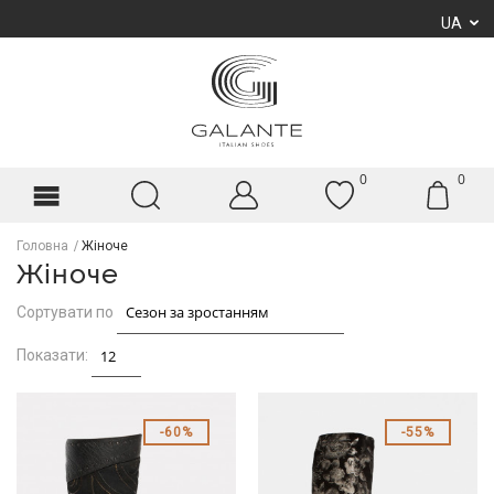
UA
0
0
Головна
Жіноче
Жіноче
Сортувати по
Показати:
60%
55%