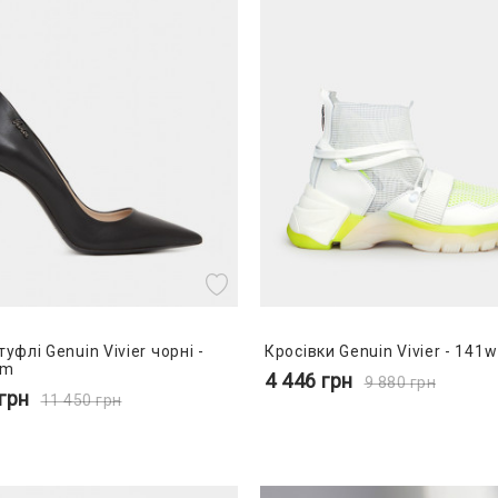
туфлі Genuin Vivier чорні -
Кросівки Genuin Vivier - 141
9m
4 446
грн
9 880
грн
грн
11 450
грн