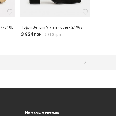
 77310b
Туфлі Genuin Vivierі чорні - 21968
3 924
грн
9 810
грн
Ми у соц.мережах