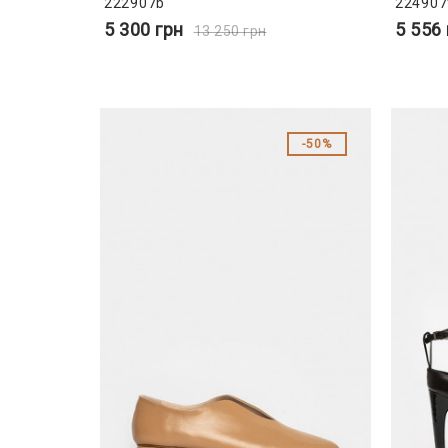
222907b
224907
5 300
грн
5 556
13 250
грн
50%