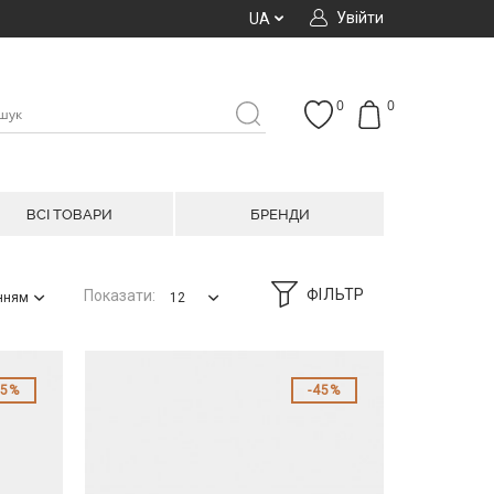
Увійти
UA
0
0
ВСІ ТОВАРИ
БРЕНДИ
ФІЛЬТР
Показати:
анням
12
55%
45%