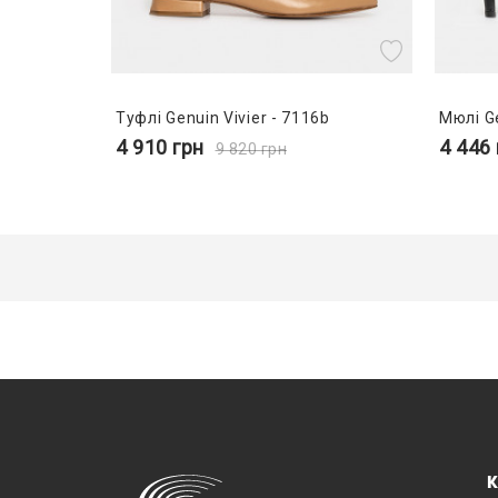
Туфлі Genuin Vivier - 7116b
Мюлі Ge
4 910
грн
4 446
9 820
грн
К