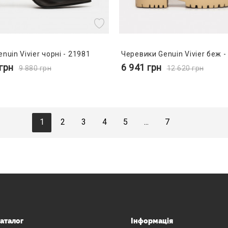
nuin Vivier чорні - 21981
Черевики Genuin Vivier беж -
грн
6 941
грн
9 880
грн
12 620
грн
1
2
3
4
5
...
7
аталог
Інформація