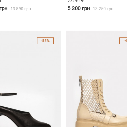
f
222907n
грн
5 300
грн
13 890
грн
13 250
грн
55%