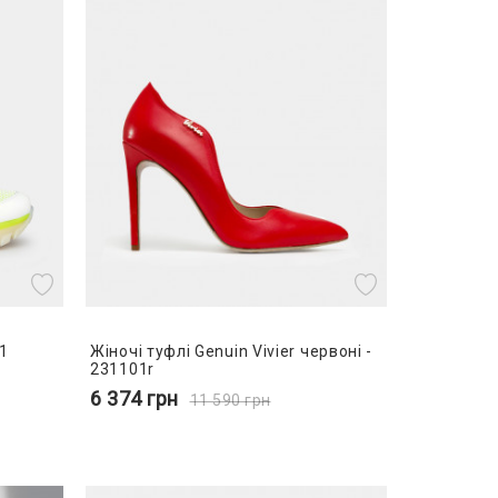
w1
Жіночі туфлі Genuin Vivier червоні -
231101r
6 374
грн
11 590
грн