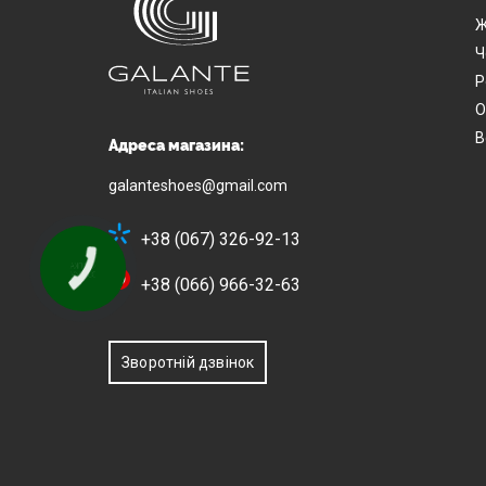
Ж
Ч
Р
О
В
Адреса магазина:
galanteshoes@gmail.com
+38 (067) 326-92-13
+38 (066) 966-32-63
Зворотній дзвінок