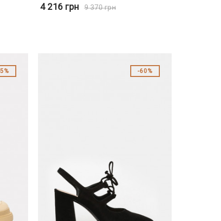
4 216
грн
9 370
грн
45%
60%