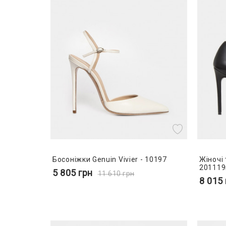
Босоніжки Genuin Vivier - 10197
Жіночі 
20111
5 805
грн
11 610
грн
8 015