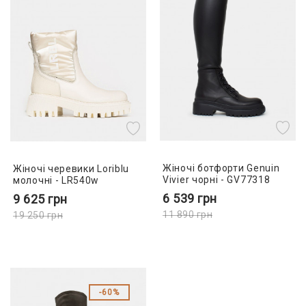
Жіночі ботфорти Genuin
Жіночі черевики Loriblu
Vivier чорні - GV77318
молочні - LR540w
6 539
грн
9 625
грн
11 890
грн
19 250
грн
60%