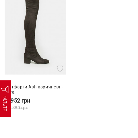
Ботфорти Ash коричневі -
diva
ФІЛЬТР
4 952
грн
12 380
грн