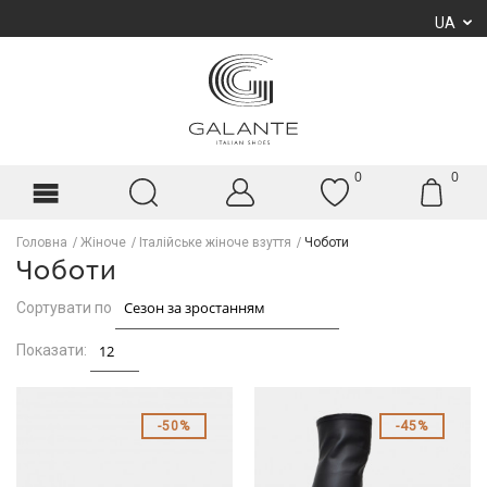
UA
0
0
Головна
Жіноче
Італійське жіноче взуття
Чоботи
Чоботи
Сортувати по
Показати:
50%
45%