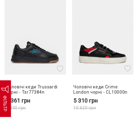
Чоловічі кеди Crime
Чоловічі кеди Trussardi
London чорні - CL10000n
чорні - Tsr77384n
ФІЛЬТР
5 310
грн
4 361
грн
10 620
грн
7 930
грн