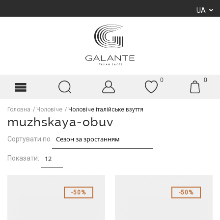
UA
0
0
Головна
Чоловіче
Чоловіче італійське взуття
muzhskaya-obuv
Сортувати по
Показати:
50%
50%