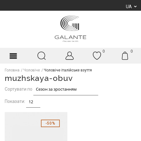
UA
0
0
Головна
Чоловіче
Чоловіче італійське взуття
muzhskaya-obuv
Сортувати по
Показати:
50%