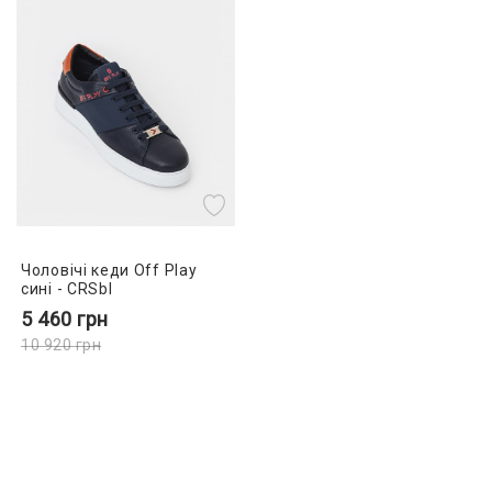
Чоловічі кеди Off Play
сині - CRSbl
5 460
грн
10 920
грн