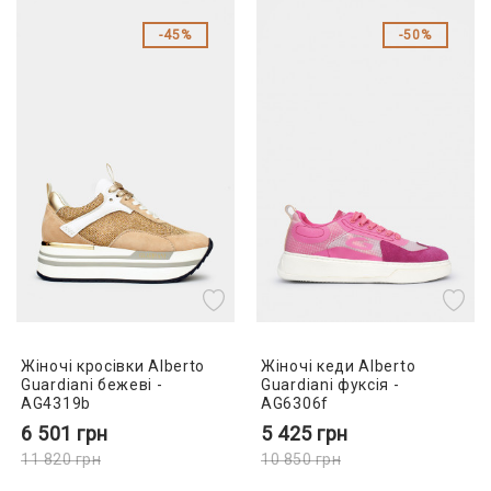
45%
50%
Жіночі кросівки Alberto
Жіночі кеди Alberto
Guardiani бежеві -
Guardiani фуксія -
AG4319b
AG6306f
6 501
грн
5 425
грн
11 820
грн
10 850
грн