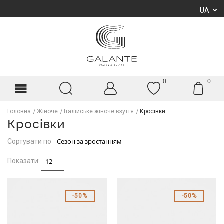
UA
0
0
Головна
Жіноче
Італійське жіноче взуття
Кросівки
Кросівки
Сортувати по
Показати:
50%
50%