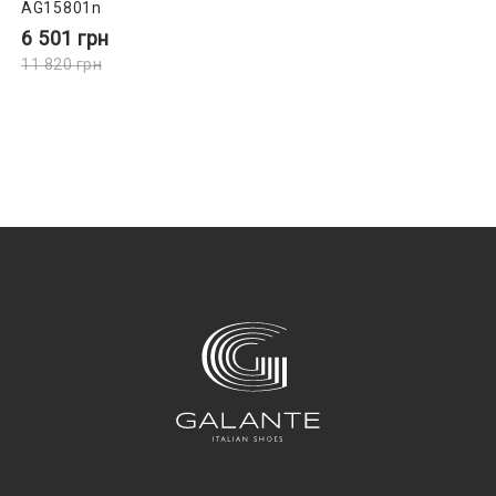
AG15801n
6 501
грн
11 820
грн