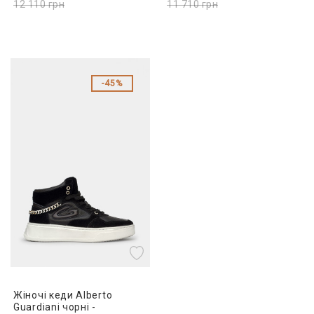
12 110
грн
11 710
грн
45%
Жіночі кеди Alberto
Guardiani чорні -