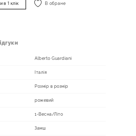
и в 1 клік
В обране
ідгуки
Alberto Guardiani
Італія
Розмір в розмір
рожевий
1-Весна/Літо
Замш