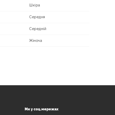
Шкіра
Середня
Середній
Жіноча
Ми у соц.мережах