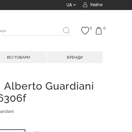
Увійти
UA
0
0
ВСІ ТОВАРИ
БРЕНДИ
 Alberto Guardiani
6306f
ardiani