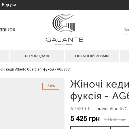
Відгуки
ЗВІНОК
РОЗПРОДАЖ
ОСТАННІЙ РОЗМІР
очі кеди Alberto Guardiani фуксія - AG6306f
Жіночі кеди
50%
фуксія - AG
AG6306F
brand: Alberto Gu
5 425
грн
10 850
грн