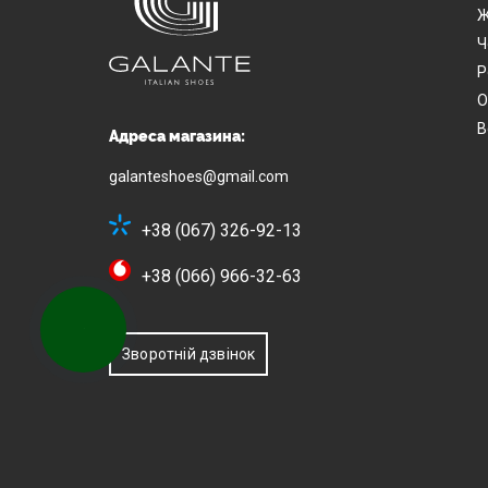
Ж
Ч
Р
О
В
Адреса магазина:
galanteshoes@gmail.com
+38 (067) 326-92-13
+38 (066) 966-32-63
КНОПКА
ЗВ'ЯЗКУ
Зворотній дзвінок