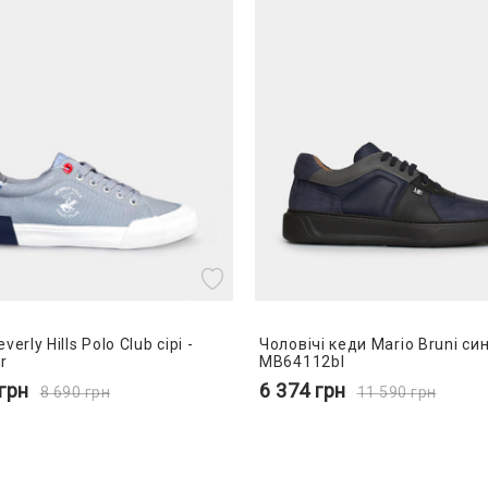
erly Hills Polo Club сірі -
Чоловічі кеди Mario Bruni син
r
MB64112bl
грн
6 374
грн
8 690
грн
11 590
грн