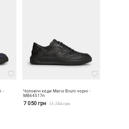
і -
Чоловічі кеди Mario Bruni чорні -
MB64517n
7 050
грн
11 750
грн