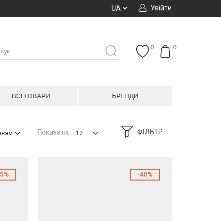
Увійти
UA
0
0
ВСІ ТОВАРИ
БРЕНДИ
ФІЛЬТР
Показати:
анням
12
45%
40%