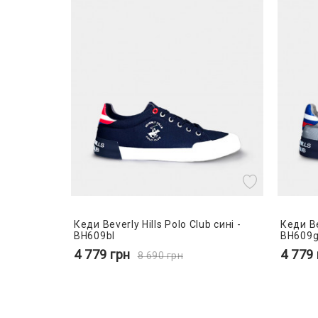
Кеди Beverly Hills Polo Club сині -
Кеди Bev
BH609bl
BH609g
4 779
грн
4 779
8 690
грн