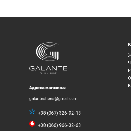
К
Ж
Ч
Р
О
В
Адреса магазина:
galanteshoes@gmail.com
+38 (067) 326-92-13
+38 (066) 966-32-63