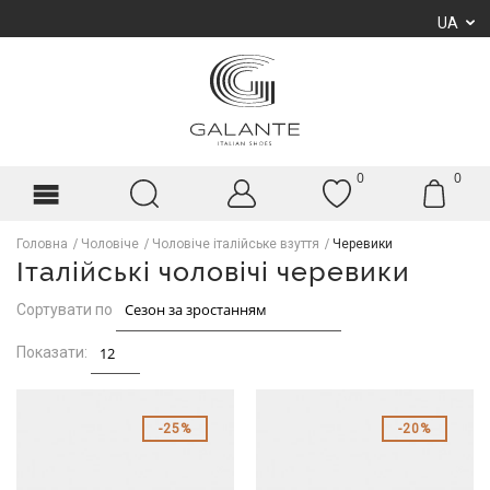
UA
0
0
Головна
Чоловіче
Чоловіче італійське взуття
Черевики
Італійські чоловічі черевики
Сортувати по
Показати:
25%
20%