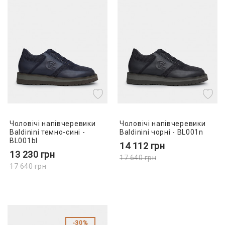
Чоловічі напівчеревики
Чоловічі напівчеревики
Baldinini темно-сині -
Baldinini чорні - BL001n
BL001bl
14 112
грн
13 230
грн
17 640
грн
17 640
грн
30%