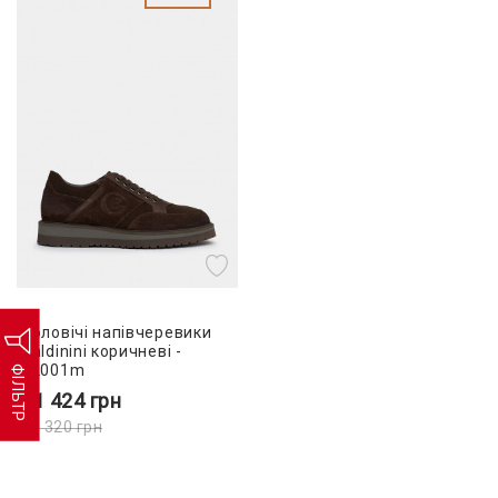
Чоловічі напівчеревики
Baldinini коричневі -
BL001m
ФІЛЬТР
11 424
грн
16 320
грн