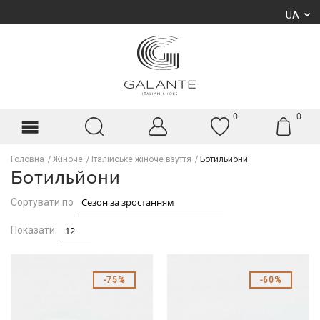
UA
0
0
Головна
Жіноче
Італійське жіноче взуття
Ботильйони
Ботильйони
Сортувати по
Показати:
75%
60%