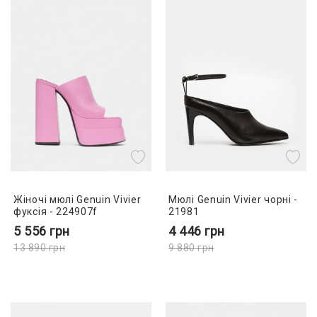
Жіночі мюлі Genuin Vivier
Мюлі Genuin Vivier чорні -
фуксія - 224907f
21981
5 556
грн
4 446
грн
13 890
грн
9 880
грн