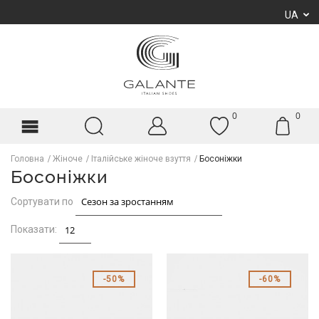
UA
0
0
Головна
Жіноче
Італійське жіноче взуття
Босоніжки
Босоніжки
Сортувати по
Показати:
50%
60%