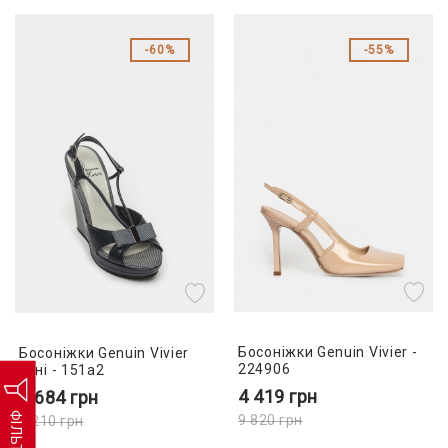
60%
55%
Босоніжки Genuin Vivier -
Босоніжки Genuin Vivier
224906
сині - 151a2
4 419
грн
3 684
грн
ФІЛЬТР
9 820
грн
9 210
грн