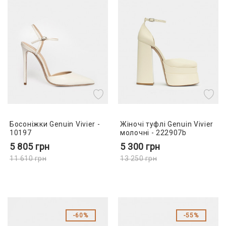
Босоніжки Genuin Vivier -
Жіночі туфлі Genuin Vivier
10197
молочні - 222907b
5 805
грн
5 300
грн
11 610
грн
13 250
грн
60%
55%