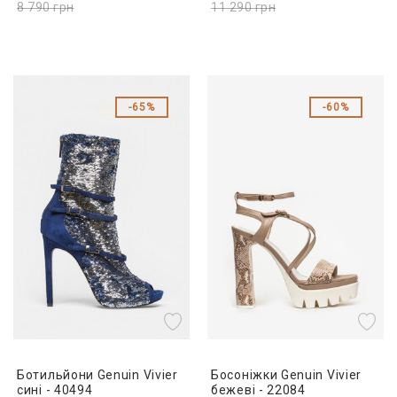
8 790
грн
11 290
грн
65%
60%
Ботильйони Genuin Vivier
Босоніжки Genuin Vivier
сині - 40494
бежеві - 22084