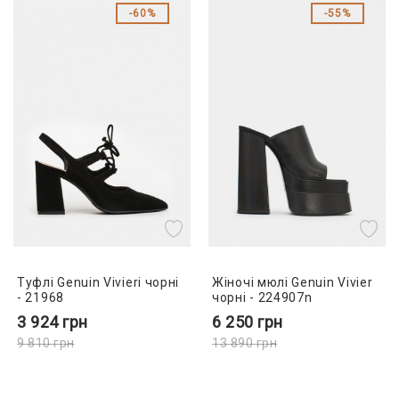
60%
55%
Туфлі Genuin Vivierі чорні
Жіночі мюлі Genuin Vivier
- 21968
чорні - 224907n
3 924
грн
6 250
грн
9 810
грн
13 890
грн