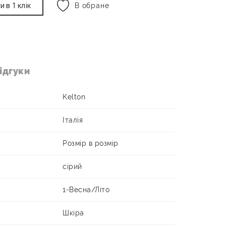
и в 1 клік
В обране
ідгуки
Kelton
Італія
Розмір в розмір
сірий
1-Весна/Літо
Шкіра