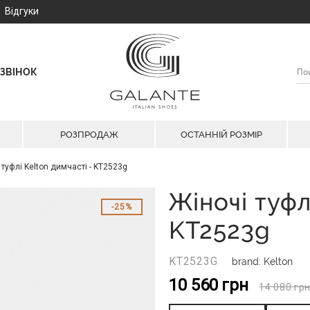
Відгуки
ЗВІНОК
РОЗПРОДАЖ
ОСТАННІЙ РОЗМІР
 туфлі Kelton димчасті - KT2523g
Жіночі туфл
25%
KT2523g
KT2523G
brand: Kelton
10 560
грн
14 080
гр