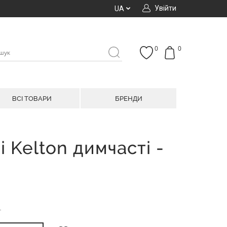
Увійти
UA
0
0
ВСІ ТОВАРИ
БРЕНДИ
і Kelton димчасті -
н