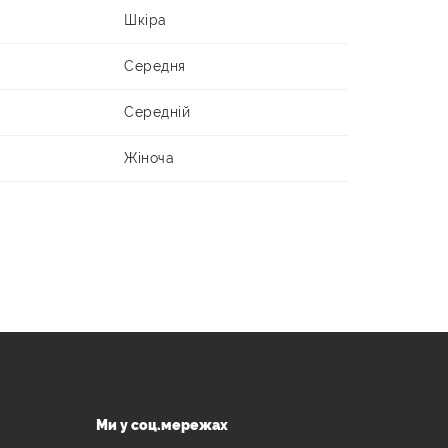
Шкіра
Середня
Середній
Жіноча
Ми у соц.мережах