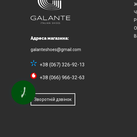
Ж
Ч
Р
О
В
Адреса магазина:
galanteshoes@gmail.com
+38 (067) 326-92-13
+38 (066) 966-32-63
КНОПКА
ЗВ'ЯЗКУ
Зворотній дзвінок