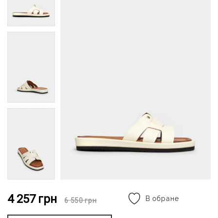
4 257
грн
В обране
6 550
грн