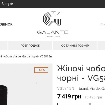
Відгуки
ЗВІНОК
РОЗПРОДАЖ
ОСТАННІЙ РОЗМІР
і чоботи Via del Garda чорні - VG5815n
Жіночі чобо
45%
чорні - VG
VG5815N
brand: Via del G
7 419
грн
13 490
грн