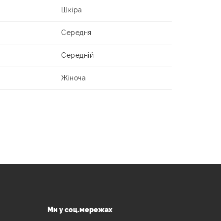
Шкіра
Середня
Середній
Жіноча
Ми у соц.мережах