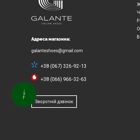
Ж
Ч
Р
О
В
Адреса магазина:
galanteshoes@gmail.com
+38 (067) 326-92-13
+38 (066) 966-32-63
КНОПКА
ЗВ'ЯЗКУ
Зворотній дзвінок