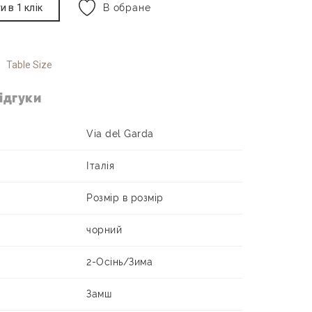
и в 1 клік
В обране
Table Size
ідгуки
Via del Garda
Італія
Розмір в розмір
чорний
2-Осінь/Зима
Замш