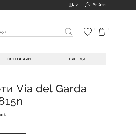
Увійти
UA
0
0
ВСІ ТОВАРИ
БРЕНДИ
ти Via del Garda
5815n
arda