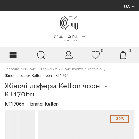
UA
0
0
Головна
Жіноче
Італійське жіноче взуття
Кросівки
Жіночі лофери Kelton чорні - KT1706n
Жіночі лофери Kelton чорні -
KT1706n
KT1706n
brand: Kelton
30%