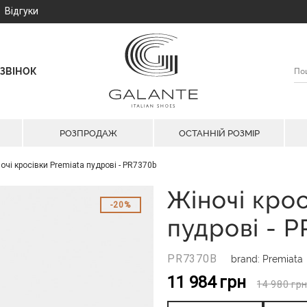
Відгуки
ЗВІНОК
РОЗПРОДАЖ
ОСТАННІЙ РОЗМІР
очі кросівки Premiata пудрові - PR7370b
Жіночі крос
20%
пудрові - 
PR7370B
brand: Premiata
11 984
грн
14 980
гр