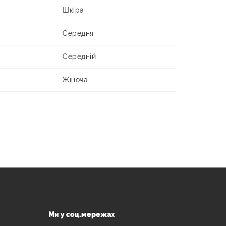
Шкіра
Середня
Середній
Жіноча
Ми у соц.мережах