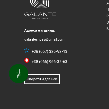
Ж
Ч
Р
О
В
Адреса магазина:
galanteshoes@gmail.com
+38 (067) 326-92-13
+38 (066) 966-32-63
КНОПКА
ЗВ'ЯЗКУ
Зворотній дзвінок