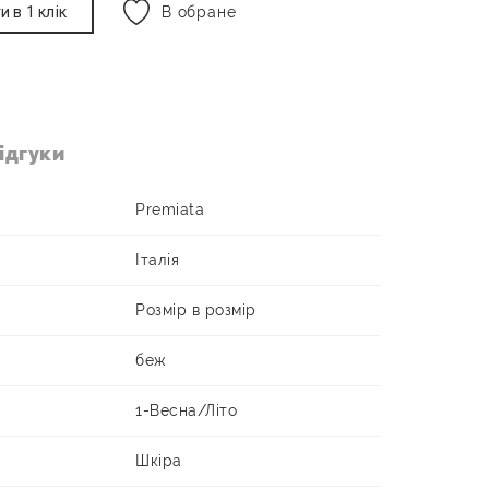
и в 1 клік
В обране
ідгуки
Premiata
Італія
Розмір в розмір
беж
1-Весна/Літо
Шкіра