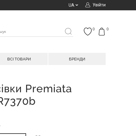
Увійти
UA
0
0
ВСІ ТОВАРИ
БРЕНДИ
івки Premiata
PR7370b
н