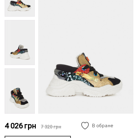
4 026
грн
В обране
7 320
грн