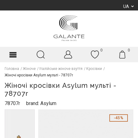
UA
0
0
Головна
Жіноче
Італійське жіноче взуття
Кросівки
Жіночі кросівки Asylum мульті - 78707r
Жіночі кросівки Asylum мульті -
78707r
78707r
brand: Asylum
45%