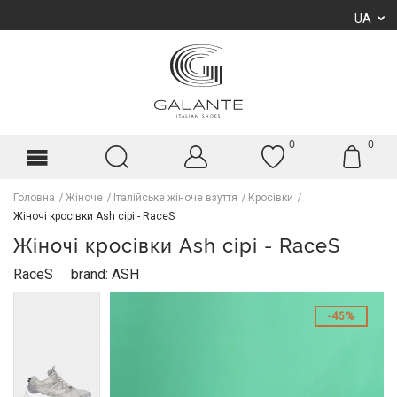
UA
0
0
Головна
Жіноче
Італійське жіноче взуття
Кросівки
Жіночі кросівки Ash сірі - RaceS
Жіночі кросівки Ash сірі - RaceS
RaceS
brand: ASH
45%