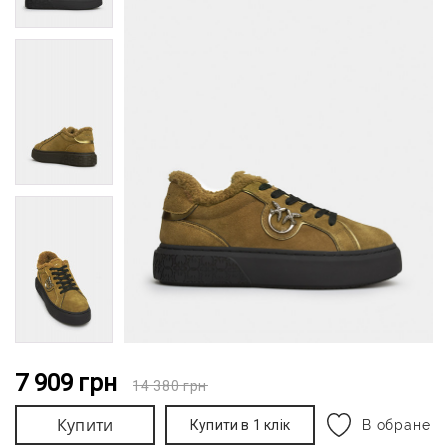
7 909
грн
14 380
грн
Купити
Купити в 1 клік
В обране