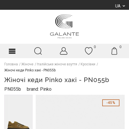
UA
0
0
Головна
Жіноче
Італійське жіноче взуття
Кросівки
Жіночі кеди Pinko хакі - PN055b
Жіночі кеди Pinko хакі - PN055b
PN055b
brand: Pinko
45%