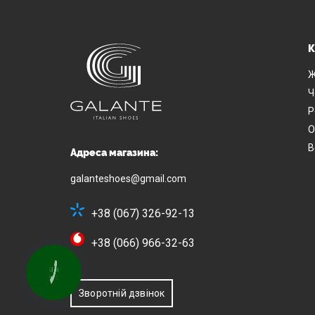
К
Ж
Ч
Р
О
В
Адреса магазина:
galanteshoes@gmail.com
+38 (067) 326-92-13
+38 (066) 966-32-63
КНОПКА
ЗВ'ЯЗКУ
Зворотній дзвінок