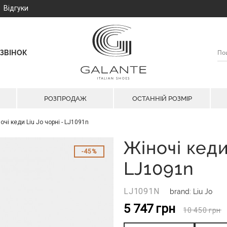
Відгуки
ЗВІНОК
РОЗПРОДАЖ
ОСТАННІЙ РОЗМІР
очі кеди Liu Jo чорні - LJ1091n
Жіночі кеди
45%
LJ1091n
LJ1091N
brand: Liu Jo
5 747
грн
10 450
грн