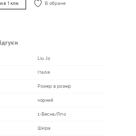
и в 1 клік
В обране
ідгуки
Liu Jo
Італія
Розмір в розмір
чорний
1-Весна/Літо
Шкіра