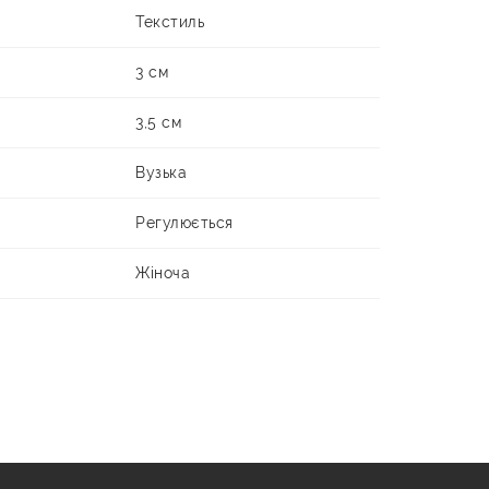
Текстиль
3 см
3,5 см
Вузька
Регулюється
Жіноча