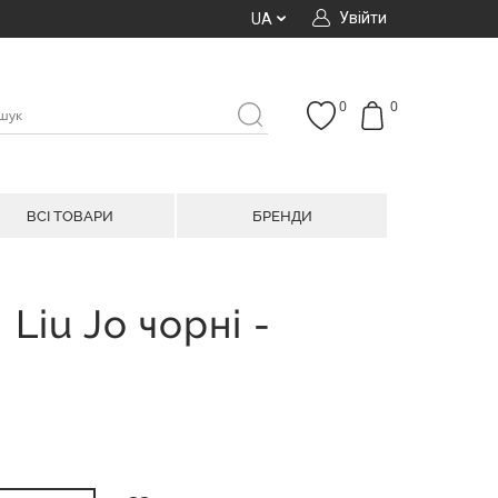
Увійти
UA
0
0
ВСІ ТОВАРИ
БРЕНДИ
 Liu Jo чорні -