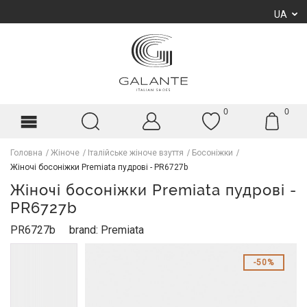
UA
0
0
Головна
Жіноче
Італійське жіноче взуття
Босоніжки
Жіночі босоніжки Premiata пудрові - PR6727b
Жіночі босоніжки Premiata пудрові -
PR6727b
PR6727b
brand: Premiata
50%