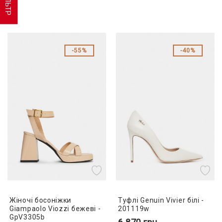
ФІЛЬТР
55%
40%
Жіночі босоніжки
Туфлі Genuin Vivier білі -
Giampaolo Viozzi бежеві -
201119w
GpV3305b