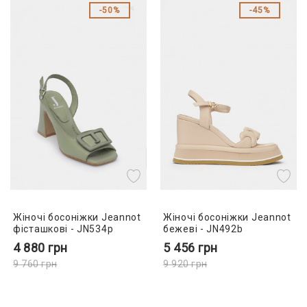
50%
45%
Жіночі босоніжки Jeannot
Жіночі босоніжки Jeannot
фісташкові - JN534p
бежеві - JN492b
4 880
грн
5 456
грн
9 760
грн
9 920
грн