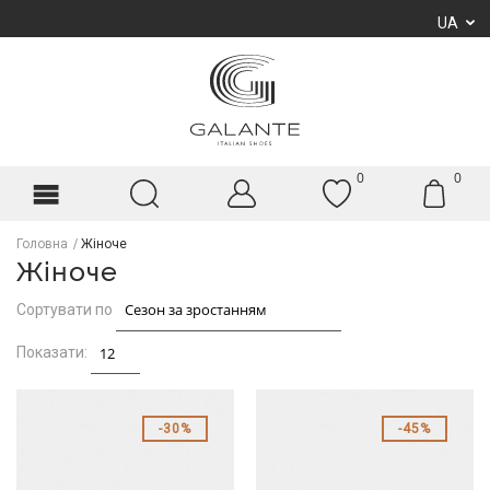
UA
0
0
Головна
Жіноче
Жіноче
Сортувати по
Показати:
30%
45%