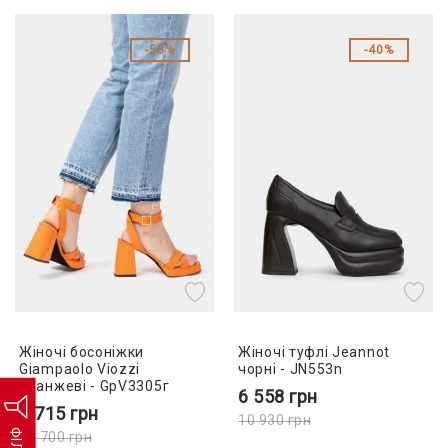
55%
40%
Жіночі босоніжки
Жіночі туфлі Jeannot
Giampaolo Viozzi
чорні - JN553n
оранжеві - GpV3305г
6 558
грн
5 715
грн
10 930
грн
12 700
грн