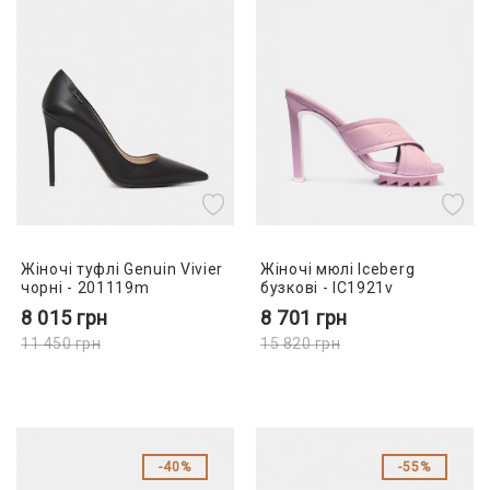
Жіночі туфлі Genuin Vivier
Жіночі мюлі Iceberg
чорні - 201119m
бузкові - IC1921v
8 015
грн
8 701
грн
11 450
грн
15 820
грн
40%
55%