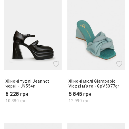
Жіночі туфлі Jeannot
Жіночі мюлі Giampaolo
чорні - JN554n
Viozzi м'ята - GpV5077gr
6 228
грн
5 845
грн
10 380
грн
12 990
грн