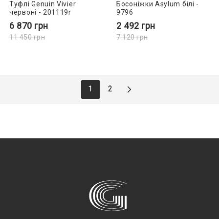
Туфлі Genuin Vivier
Босоніжки Asylum білі -
червоні - 201119r
9796
6 870
грн
2 492
грн
11 450
грн
7 120
грн
1
2