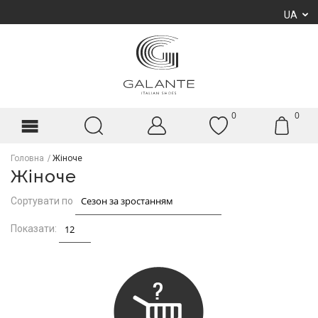
UA
0
0
Головна
Жіноче
Жіноче
Сортувати по
Показати: