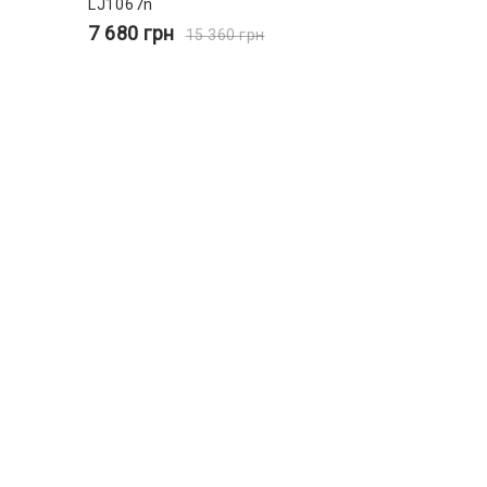
LJ1067n
7 680
грн
15 360
грн