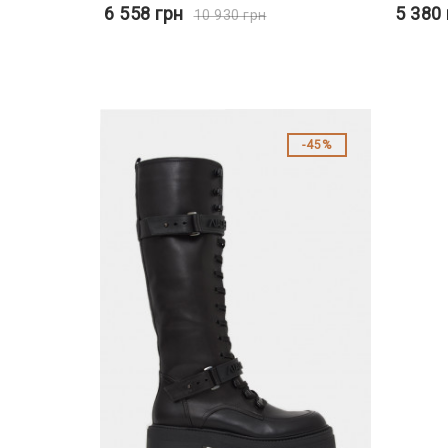
6 558
грн
5 380
10 930
грн
45%