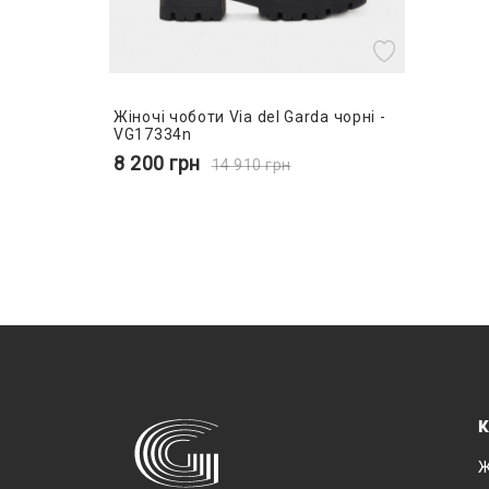
Жіночі чоботи Via del Garda чорні -
VG17334n
8 200
грн
14 910
грн
К
Ж