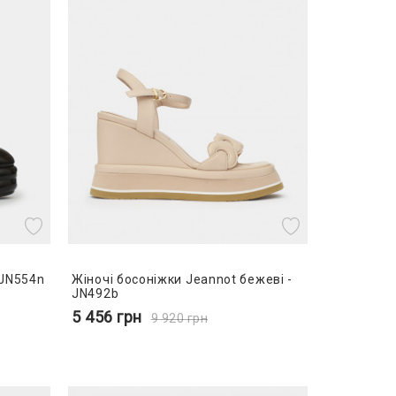
 JN554n
Жіночі босоніжки Jeannot бежеві -
JN492b
5 456
грн
9 920
грн