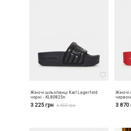
Жіночі шльопанці Karl Lagerfeld
Жіночі 
чорні - KL80825n
червоні
3 225
грн
3 870
6 450
грн