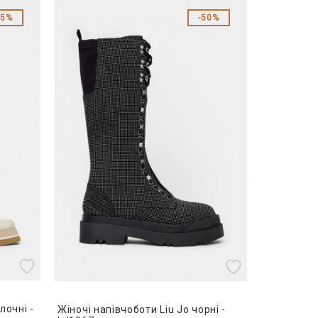
45%
50%
лочні -
Жіночі напівчоботи Liu Jo чорні -