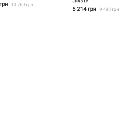
JN481y
грн
10 760
грн
5 214
грн
9 480
грн