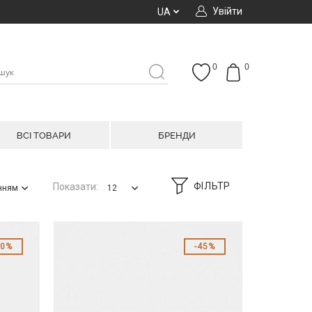
Увійти
UA
0
0
ВСІ ТОВАРИ
БРЕНДИ
ФІЛЬТР
Показати:
анням
12
40%
45%