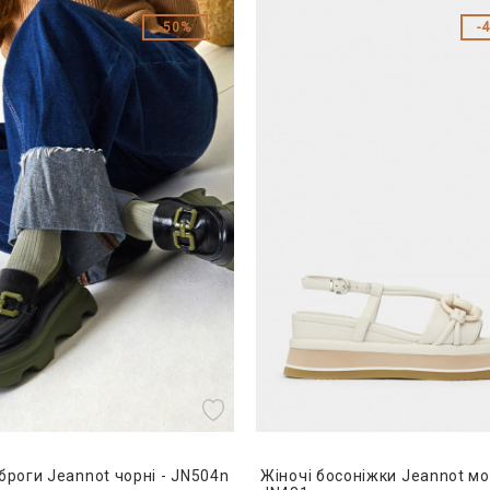
50%
броги Jeannot чорні - JN504n
Жіночі босоніжки Jeannot мо