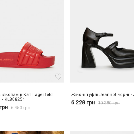
шльопанці Karl Lagerfeld
Жіночі туфлі Jeannot чорні -
 - KL80825r
6 228
грн
10 380
грн
грн
6 450
грн