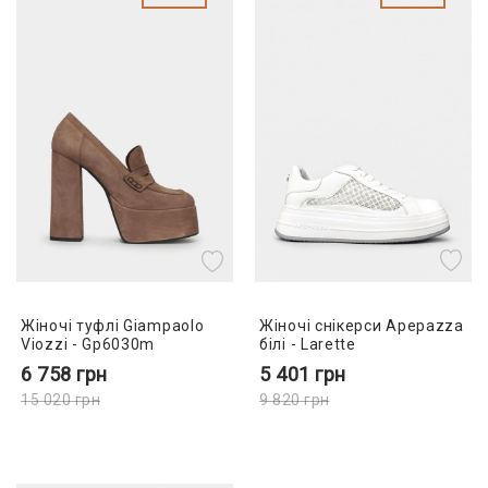
Жіночі снікерси Apepazza
Жіночі туфлі Giampaolo
білі - Larette
Viozzi - Gp6030m
5 401
грн
6 758
грн
9 820
грн
15 020
грн