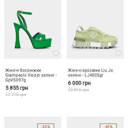
Жіночі босоніжки
Жіночі кросівки Liu Jo
Giampaolo Viozzi зелені -
зелені - LJ4005gr
GpV5097g
6 000
грн
5 855
грн
10 910
грн
11 710
грн
55%
45%