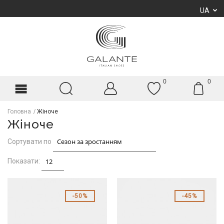
UA
0
0
Головна
Жіноче
Жіноче
Сортувати по
Показати:
50%
45%