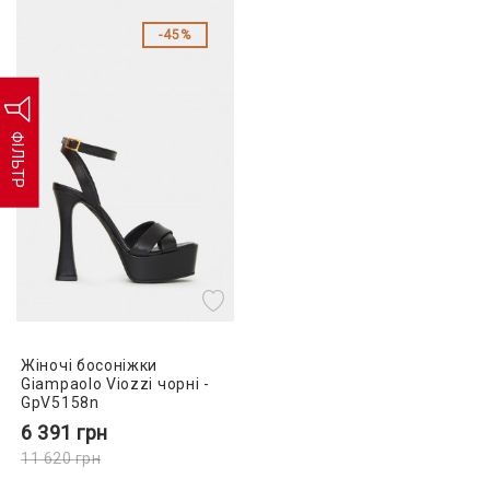
45%
ФІЛЬТР
Жіночі босоніжки
Giampaolo Viozzi чорні -
GpV5158n
6 391
грн
11 620
грн