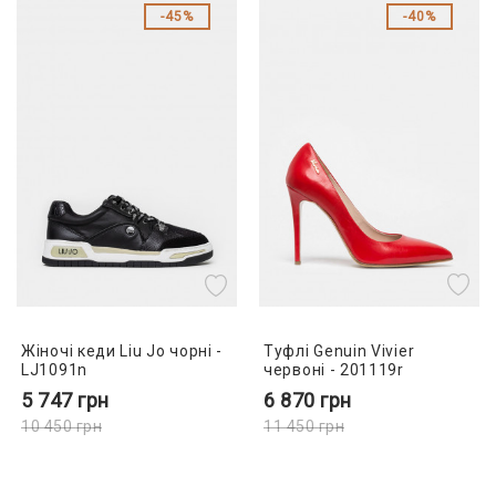
45%
40%
Туфлі Genuin Vivier
Жіночі кеди Liu Jo чорні -
червоні - 201119r
LJ1091n
6 870
грн
5 747
грн
11 450
грн
10 450
грн