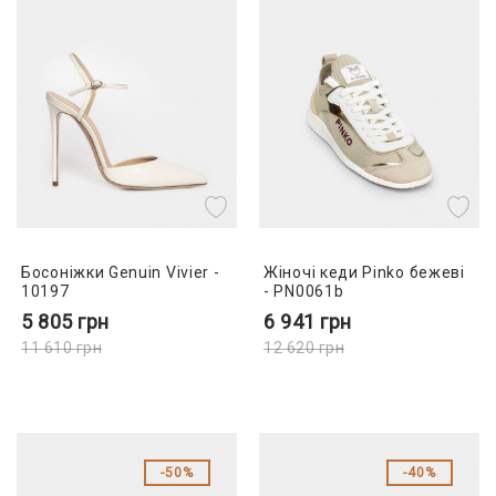
Босоніжки Genuin Vivier -
Жіночі кеди Pinko бежеві
10197
- PN0061b
5 805
грн
6 941
грн
11 610
грн
12 620
грн
50%
40%