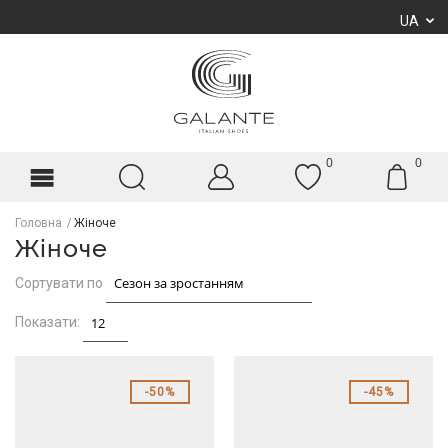
UA
0
0
Головна
Жіноче
Жіноче
Сортувати по
Показати:
50%
45%