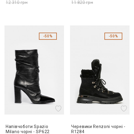
12 310
грн
11 820
грн
50%
50%
Напівчоботи Spazio
Черевики Renzoni чорні -
Milano чорні - SP622
R1284