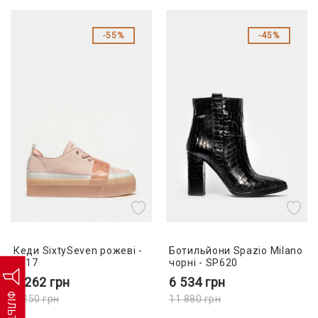
55%
45%
Кеди SixtySeven рожеві -
Ботильйони Spazio Milano
1617
чорні - SP620
3 262
грн
6 534
грн
ФІЛЬТР
7 250
грн
11 880
грн