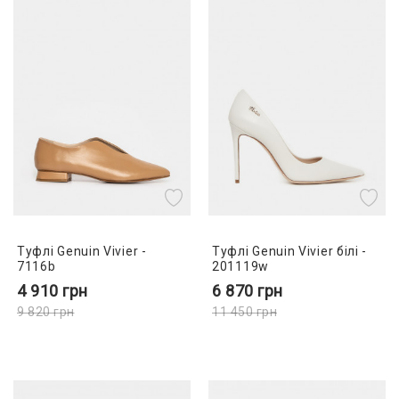
Туфлі Genuin Vivier -
Туфлі Genuin Vivier білі -
7116b
201119w
4 910
грн
6 870
грн
9 820
грн
11 450
грн